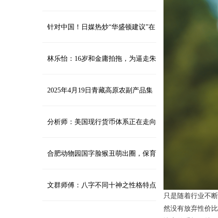
针对中国！日媒热炒“华盛顿建议”在
日部署中程导弹
林乐怡：16岁和金庸拍拖，为逼走朱
玫上位，答应了一个残忍的条件_事业
2025年4月19日青藏高原农副产品集
_查传侠_关系
散中心价格行情
分析师：美国现行货币体系正在走向
崩溃，自由市场是唯一出路
合肥动物园国字脸猴丑萌出圈，保育
员：相比于其他猴类更加聪明
文群师傅：八字不同十神之性格特点
只是随着行业不断
然没有放弃性价比